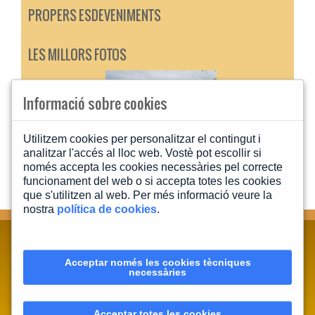
PROPERS ESDEVENIMENTS
LES MILLORS FOTOS
Informació sobre cookies
Utilitzem cookies per personalitzar el contingut i
analitzar l'accés al lloc web. Vostè pot escollir si
només accepta les cookies necessàries pel correcte
funcionament del web o si accepta totes les cookies
que s'utilitzen al web. Per més informació veure la
nostra
política de cookies
.
CONTACTA'NS
MAPA WEB
INFORMACIÓ LEGAL
Acceptar només les cookies tècniques
necessàries
POLÍTICA PRIVACITAT
POLÍTICA DE COOKIES
Acceptar totes les cookies